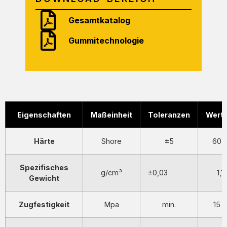
Gesamtkatalog
Gummitechnologie
Eigenschaften
Maßeinheit
Toleranzen
Wert
Härte
Shore
±5
60
Spezifisches
g/cm³
±0,03
1,1
Gewicht
Zugfestigkeit
Mpa
min.
15