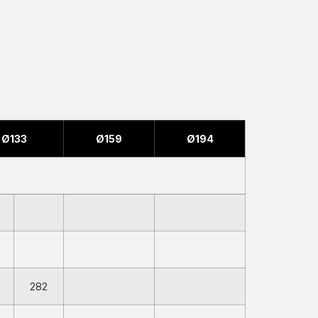
Ø133
Ø159
Ø194
282