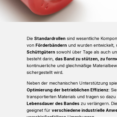
Die
Standardrollen
sind wesentliche Kompon
von
Förderbändern
und wurden entwickelt,
Schüttgütern
sowohl über Tage als auch unt
besteht darin,
das Band zu stützen, zu form
kontinuierliche und gleichmäßige Materialbe
sichergestellt wird.
Neben der mechanischen Unterstützung spiele
Optimierung der betrieblichen Effizienz
: Si
transportierten Materials und tragen so dazu
Lebensdauer des Bandes
zu verlängern. Die
geeignet für
verschiedene industrielle An
verschleißanfälligen Umgebungen.