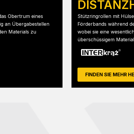
DISTANZ
 das Obertrum eines
Stützringrollen mit Hüls
ig an Übergabestellen
Förderbands während de
den Materials zu
wobei sie eine wesentlic
überschüssigem Material
FINDEN SIE MEHR H