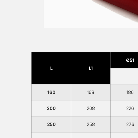
Ø51
L
L1
160
168
186
200
208
226
250
258
276