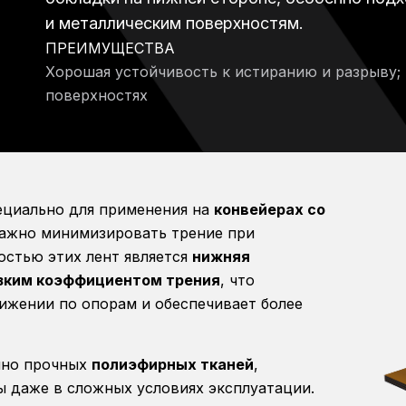
и металлическим поверхностям.
ПРЕИМУЩЕСТВА
Хорошая устойчивость к истиранию и разрыву;
поверхностях
ециально для применения на
конвейерах со
 важно минимизировать трение при
остью этих лент является
нижняя
изким коэффициентом трения
, что
ижении по опорам и обеспечивает более
йно прочных
полиэфирных тканей
,
 даже в сложных условиях эксплуатации.