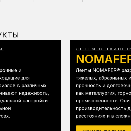
УКТЫ
М
ЛЕНТЫ С ТКАНЕ
NOMAFE
рочные и
Ленты NOMAFER® разр
ходящие для
тяжелых, абразивных и
риалов в различных
прочность и долговеч
ечивают надежность,
как металлургия, гор
дуальной настройки
промышленность. Они
льной
производительность 
сах.
расстояниях и в сложн