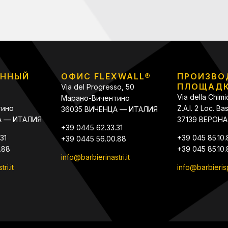
ОННЫЙ
ОФИС FLEXWALL®
ПРОИЗВО
ПЛОЩАДК
Via del Progresso, 50
Via della Chimi
Марано-Вичентино
тино
Z.A.I. 2 Loc. B
36035 ВИЧЕНЦА — ИТАЛИЯ
А — ИТАЛИЯ
37139 ВЕРОНА
+39 0445 62.33.31
31
+39 045 85.10
+39 0445 56.00.88
.88
+39 045 85.10.
info@barbierinastri.it
ri.it
info@barbieri