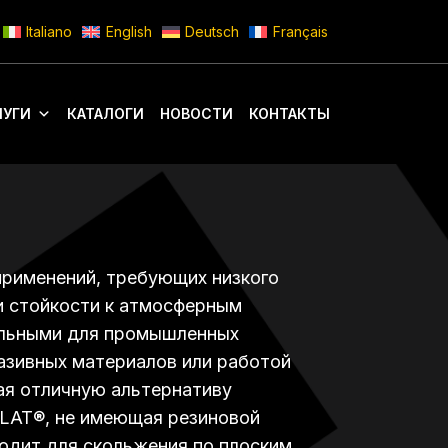
Italiano
English
Deutsch
Français
ЛУГИ
КАТАЛОГИ
НОВОСТИ
КОНТАКТЫ
применений, требующих низкого
и стойкости к атмосферным
еальными для промышленных
азивных материалов или работой
ая отличную альтернативу
FLAT®, не имеющая резиновой
ходит для скольжения по плоским