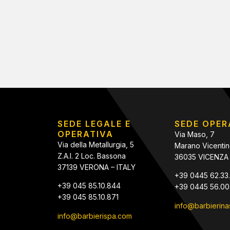
SEDE LEGALE E
SEDE OPER
OPERATIVA
Via Maso, 7
Via della Metallurgia, 5
Marano Vicenti
Z.A.I. 2 Loc. Bassona
36035 VICENZA 
37139 VERONA – ITALY
+39 0445 62.33.
+39 045 85.10.844
+39 0445 56.00
+39 045 85.10.871
info@barbierinast
info@barbierispa.com