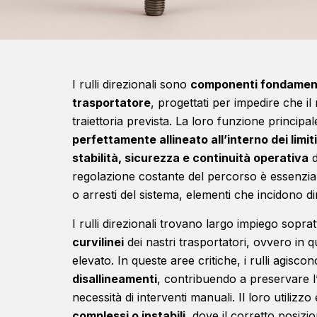
I rulli direzionali sono
componenti fondamenta
trasportatore
, progettati per impedire che il 
traiettoria prevista. La loro funzione principal
perfettamente allineato all’interno dei limiti
stabilità, sicurezza e continuità operativa
d
regolazione costante del percorso è essenziale
o arresti del sistema, elementi che incidono d
I rulli direzionali trovano largo impiego sopra
curvilinei
dei nastri trasportatori, ovvero in qu
elevato. In queste aree critiche, i rulli agisco
disallineamenti
, contribuendo a preservare l’
necessità di interventi manuali. Il loro utilizz
complessi o instabili
, dove il corretto posizi