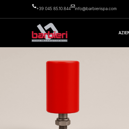
+39 045 85.10.844
info@barbierispa.com
AZIE