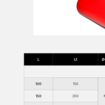
L
L1
Ø
100
150
150
200