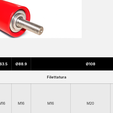
63.5
Ø88.9
Ø108
Filettatura
M16
M16
M16
M20