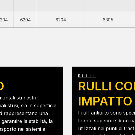
204
6204
6204
6305
RULLI
D
RULLI CO
IMPATTO
montati su nastri
ali sfusi, sia in superficie
I rulli antiurto sono spe
dard rappresentano una
tirante superiore di un
arantire la stabilità, la
utilizzati nei punti di tr
asporto nei sistemi a