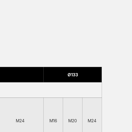
Ø133
M24
M16
M20
M24