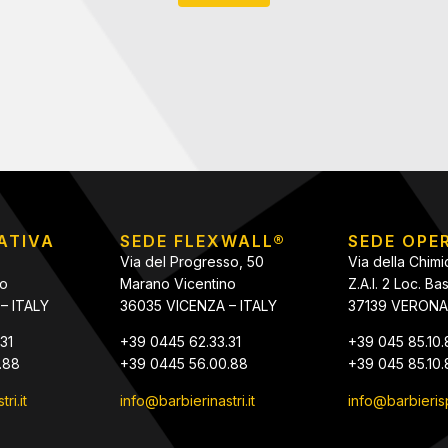
ATIVA
SEDE FLEXWALL®
SEDE OPE
Via del Progresso, 50
Via della Chimi
no
Marano Vicentino
Z.A.I. 2 Loc. B
– ITALY
36035 VICENZA – ITALY
37139 VERONA 
31
+39 0445 62.33.31
+39 045 85.10
.88
+39 0445 56.00.88
+39 045 85.10.
ri.it
info@barbierinastri.it
info@barbieri