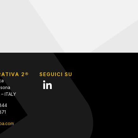
RATIVA 2®
SEGUICI SU
ca
assona
– ITALY
.844
871
spa.com