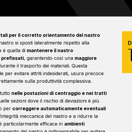
li per il corretto orientamento del nastro
nastro si sposti lateralmente rispetto alla
e è quella di
mantenere il nastro
 prefissati
, garantendo così una
maggiore
urante il trasporto dei materiali. Questa
 per evitare attriti indesiderati, usura precoce
irettamente sulla produttività complessiva.
ttutto
nelle postazioni di centraggio e nei tratti
elle sezioni dove il rischio di deviazioni è più
no per
correggere automaticamente eventuali
integrità meccanica del nastro e a ridurre la
o è particolarmente efficace in
ambienti
onamento del nastro è indispensabile per evitare