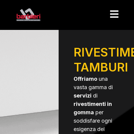
RIVESTIM
TAMBURI
Offriamo
una
vasta gamma di
servizi
di
rivestimenti in
gomma
per
soddisfare ogni
esigenza del