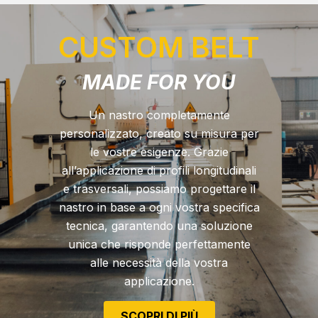
CUSTOM BELT
MADE FOR YOU
Un nastro completamente
personalizzato, creato su misura per
le vostre esigenze. Grazie
all’applicazione di profili longitudinali
e trasversali, possiamo progettare il
nastro in base a ogni vostra specifica
tecnica, garantendo una soluzione
unica che risponde perfettamente
alle necessità della vostra
applicazione.
SCOPRI DI PIÙ